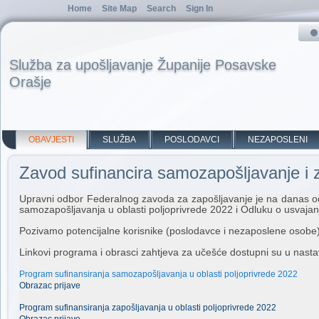
Home
Site Map
Search
Sign In
Služba za upošljavanje Županije Posavske
Orašje
OBAVJESTI
SLUŽBA
POSLODAVCI
NEZAPOSLENI
Zavod sufinancira samozapošljavanje i z
Upravni odbor Federalnog zavoda za zapošljavanje je na danas od
samozapošljavanja u oblasti poljoprivrede 2022 i Odluku o usvajan
Pozivamo potencijalne korisnike (poslodavce i nezaposlene osobe
Linkovi programa i obrasci zahtjeva za učešće dostupni su u nast
Program sufinansiranja samozapošljavanja u oblasti poljoprivrede 2022
Obrazac prijave
Program sufinansiranja zapošljavanja u oblasti poljoprivrede 2022