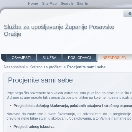
Home
Site Map
Search
Sign In
Služba za upošljavanje Županije Posavske
Orašje
OBAVJESTI
SLUŽBA
POSLODAVCI
NEZAPOSLENI
Nezaposleni
>
Korisno za pročitati
>
Procjenite sami sebe
Procjenite sami sebe
Prije nego što pokrenete bilo kakvu aktivnost, vrlo je važno da procijenite šta 
S druge strane morate biti svjesni da postoje faktori na koje ne možete uticati,
Pregled dosadašnjeg školovanja, položenih tečajeva i stručnog osposo
Naravno da znate sve o svom školovanju, ali priznat ćete da je preglednije k
previdite neke bitne stvari u školovanju/doškolovanju, a to Vam je najmanje po
Pregled radnog iskustva