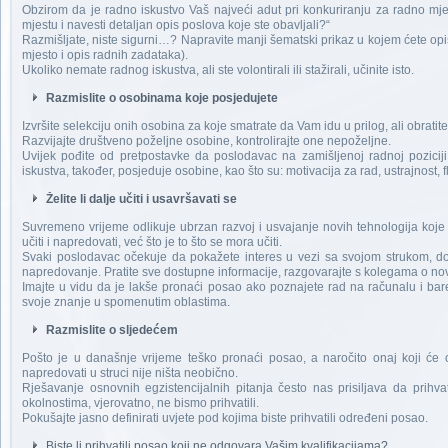
Obzirom da je radno iskustvo Vaš najveći adut pri konkuriranju za radno mje
mjestu i navesti detaljan opis poslova koje ste obavljali?“
Razmišljate, niste sigurni…? Napravite manji šematski prikaz u kojem ćete op
mjesto i opis radnih zadataka).
Ukoliko nemate radnog iskustva, ali ste volontirali ili stažirali, učinite isto.
Razmislite o osobinama koje posjedujete
Izvršite selekciju onih osobina za koje smatrate da Vam idu u prilog, ali obrati
Razvijajte društveno poželjne osobine, kontrolirajte one nepoželjne.
Uvijek pođite od pretpostavke da poslodavac na zamišljenoj radnoj poziciji
iskustva, također, posjeduje osobine, kao što su: motivacija za rad, ustrajnost, f
Želite li dalje učiti i usavršavati se
Suvremeno vrijeme odlikuje ubrzan razvoj i usvajanje novih tehnologija koje n
učiti i napredovati, već što je to što se mora učiti.
Svaki poslodavac očekuje da pokažete interes u vezi sa svojom strukom, do
napredovanje. Pratite sve dostupne informacije, razgovarajte s kolegama o novost
Imajte u vidu da je lakše pronaći posao ako poznajete rad na računalu i bar
svoje znanje u spomenutim oblastima.
Razmislite o sljedećem
Pošto je u današnje vrijeme teško pronaći posao, a naročito onaj koji će obj
napredovati u struci nije ništa neobično.
Rješavanje osnovnih egzistencijalnih pitanja često nas prisiljava da prih
okolnostima, vjerovatno, ne bismo prihvatili.
Pokušajte jasno definirati uvjete pod kojima biste prihvatili određeni posao.
Biste li prihvatili posao koji ne odgovara Vašim kvalifikacijama?