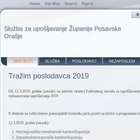
Home
Site Map
Search
Sign In
Služba za upošljavanje Županije Posavske
Orašje
OBAVJESTI
SLUŽBA
POSLODAVCI
NEZAPOSLENI
Tražim poslodavca 2019
Od 12.3.2019. godine (utorak) na internet stranici Federalnog zavoda za zapošljava
sufinansiranja zapošljavanja 2019.
S obzirom na veliki interes potencijalnih korisnika javni pozivi za učešće u programima će
12.3.2019. godine (utorak):
Hercegovačko-neretvanski kanton/županija
Zapadnohercegovački kanton/županija,