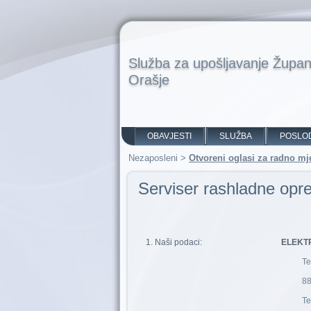
Služba za upošljavanje Župan
Orašje
OBAVJESTI
SLUŽBA
POSLO
Nezaposleni
>
Otvoreni oglasi za radno mj
Serviser rashladne opre
Naši podaci:
ELEKTROLUX 
Te
88
Te