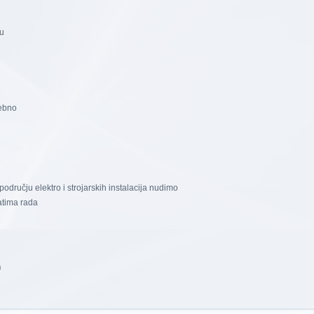
u
ebno
dručju elektro i strojarskih instalacija nudimo
tima rada
h