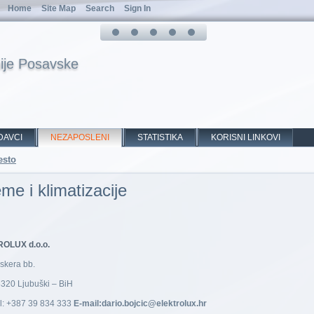
Home
Site Map
Search
Sign In
ije Posavske
DAVCI
NEZAPOSLENI
STATISTIKA
KORISNI LINKOVI
esto
me i klimatizacije
d.o.o.
skera bb.
320 Ljubuški – BiH
l: +387 39 834 333
E-mail:dario.bojcic@elektrolux.hr