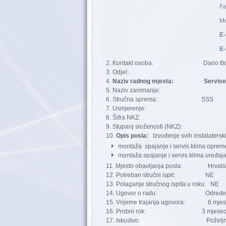
Fa
Mo
E-
E-
Kontakt osoba: Dario Bojčić
Odjel:
Naziv radnog mjesta: Serviser ras
Naziv zanimanja:
Stručna sprema:
Usmjerenje:
Šifra NKZ:
Stupanj složenosti (NKZ):
Opis posla:
Izvođenje svih instalaterski
montaža spajanje i servis klima oprem
montaža spajanje i servis klima uređaj
Mjesto obavljanja posla: Hrvatska 
Potreban stručni ispit: NE
Polaganje stručnog ispita u roku: NE
Ugovor o radu: Određe
Vrijeme trajanja ugovora: 6 mjes
Probni rok: 3 mjesec
Iskustvo: Poželjn