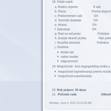
Ostali uvjeti:
Radno vrijeme: 8 sati
Plaća: Prema dogovr
Prekovremeni sati: DA
Terenski dodatak: DA
Hrana: DA
Spavanje: DA
Rad na računalu: Poželjan
Znanje stranih jezika: Nije potr
Vozačka dozvola: Poželjna
Osobine:
timski rad
radne navike
odgovornost
Mogućnosti: Kao dugogodišnja tvrtka u po
mogućnost napredovanja prema rezulta
mogučnost usavršavanja
Rok prijave: 30 dana
Početak rada
Odma
Monday, June 4, 2012 10:22:00 AM