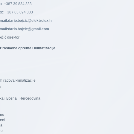
x: +387 39 834 333
b: +387 63 694 333
mail:dario.bojcic@elektrolux.hr
mail:dario.bojcic@gmail.com
 direktor
ladne opreme i klimatizacije
 SSS
h radova klimatizacije
e
a
i Bosna i Hercegovina
no
eci
a
o