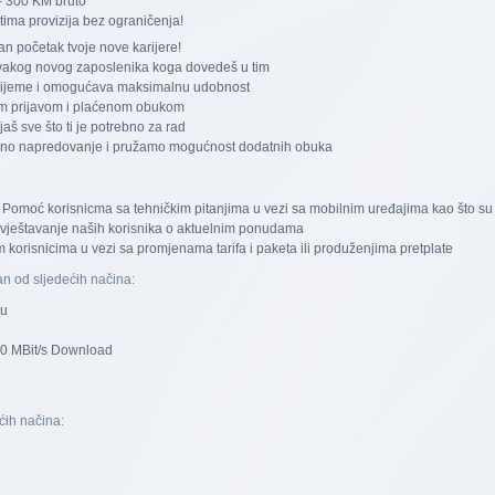
– 300 KM bruto
ima provizija bez ograničenja!
n početak tvoje nove karijere!
vakog novog zaposlenika koga dovedeš u tim
vrijeme i omogućava maksimalnu udobnost
m prijavom i plaćenom obukom
š sve što ti je potrebno za rad
erno napredovanje i pružamo mogućnost dodatnih obuka
Pomoć korisnicma sa tehničkim pitanjima u vezi sa mobilnim uređajima kao što su mo
ještavanje naših korisnika o aktuelnim ponudama
korisnicima u vezi sa promjenama tarifa i paketa ili produženjima pretplate
an od sljedećih načina:
ou
20 MBit/s Download
ćih načina: