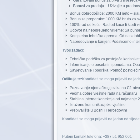
Garantovani bonus za prva 3 mjeseca 
Bonusi za prodaju – Uživajte u prednost
Bonus dobrodošlice: 2000 KM neto – sjaja
Bonus za preporuke: 1000 KM bruto za s
100% rad od kuće: Rad od kuće ti štedi 
Ugovor na neodređeno vrijeme: Sa puno
Kompletna tehnička oprema: Od nas dobija
Napredovanje u karijeri: Podstičemo int
Tvoji zadaci:
Тehnička podrška za postojeće korisnike: 
Informisanje o posebnim ponudama: Obav
Savjetovanje i podrška: Pomoć postojećim 
Odlikuje te:
Kandidati se mogu prijaviti na jed
Poznavanje njemačkog jezika na C1 niv
Veoma dobre vještine rada na računaru
Stabilna internet konekcija od najmanje 
Izražene komunikacijske vještine
Prebivalište u Bosni i Hercegovini
Kandidati se mogu prijaviti na jedan od sljede
Putem kontakt telefona: +387 51 952 001