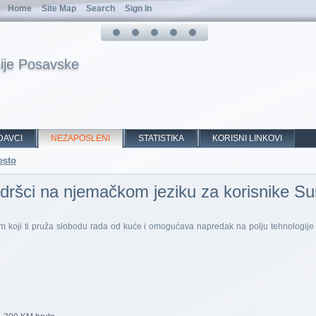
Home
Site Map
Search
Sign In
ije Posavske
DAVCI
NEZAPOSLENI
STATISTIKA
KORISNI LINKOVI
esto
odršci na njemačkom jeziku za korisnike Su
 koji ti pruža slobodu rada od kuće i omogućava napredak na polju tehnologije