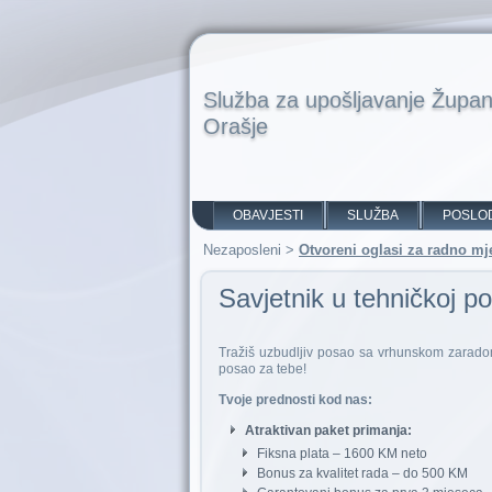
Služba za upošljavanje Župan
Orašje
OBAVJESTI
SLUŽBA
POSLO
Nezaposleni
>
Otvoreni oglasi za radno mj
Savjetnik u tehničkoj p
Tražiš uzbudljiv posao sa vrhunskom zaradom
posao za tebe!
Tvoje prednosti kod nas:
Atraktivan paket primanja:
Fiksna plata – 1600 KM neto
Bonus za kvalitet rada – do 500 KM