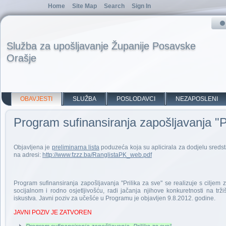
Home
Site Map
Search
Sign In
Služba za upošljavanje Županije Posavske
Orašje
OBAVJESTI
SLUŽBA
POSLODAVCI
NEZAPOSLENI
Program sufinansiranja zapošljavanja "Pr
Objavljena je
preliminarna lista
poduzeća koja su aplicirala za dodjelu sreds
na adresi:
http://www.fzzz.ba/RanglistaPK_web.pdf
Program sufinansiranja zapošljavanja "Prilika za sve" se realizuje s cilje
socijalnom i rodno osjetljivošću, radi jačanja njihove konkuretnosti na tr
iskustva. Javni poziv za učešće u Programu je objavljen 9.8.2012. godine.
JAVNI POZIV JE ZATVOREN