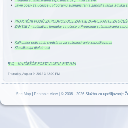
Program sufinansiranja zapošljavanja „Prilika za sve“
Javni poziv za učešće u Programu sufinansiranja zapošljavanja „Prilika z
PRAKTIČNI VODIČ ZA PODNOSIOCE ZAHTJEVA-APLIKANTE ZA UČEŠ
ZAHTJEV - aplikativni formular za učeće u Programu sufinansiranja zapošl
Kalkulator poticajnih sredstava za sufinansiranje zapošljavanja
Klasifikacija djelatnosti
FAQ – NAJČEŠĆE POSTAVLJENA PITANJA
Thursday, August 9, 2012 3:42:00 PM
Site Map
|
Printable View
| © 2008 - 2026 Služba za upošljavanje 