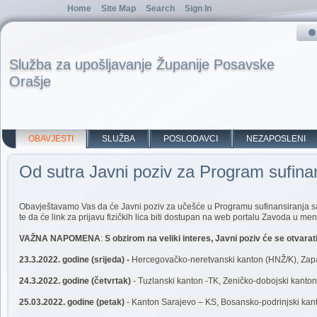
Home
Site Map
Search
Sign In
Služba za upošljavanje Županije Posavske
Orašje
OBAVJESTI
SLUŽBA
POSLODAVCI
NEZAPOSLENI
Od sutra Javni poziv za Program sufina
Obavještavamo Vas da će Javni poziv za učešće u Programu sufinansiranja samo
te da će link za prijavu fizičkih lica biti dostupan na web portalu Zavoda u me
VAŽNA NAPOMENA
:
S obzirom na veliki interes, Javni poziv će se otvara
23.3.2022. godine (srijeda) -
Hercegovačko-neretvanski kanton (HNŽ/K), Za
24.3.2022. godine (četvrtak)
- Tuzlanski kanton -TK, Zeničko-dobojski kanto
25.03.2022. godine (petak)
- Kanton Sarajevo – KS, Bosansko-podrinjski kan