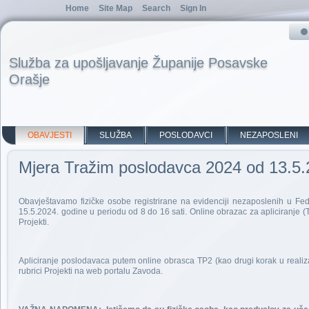
Home
Site Map
Search
Sign In
Služba za upošljavanje Županije Posavske
Orašje
OBAVJESTI
SLUŽBA
POSLODAVCI
NEZAPOSLENI
Mjera Tražim poslodavca 2024 od 13.5.
Obavještavamo fizičke osobe registrirane na evidenciji nezaposlenih u Fed
15.5.2024. godine u periodu od 8 do 16 sati. Online obrazac za apliciranje
Projekti.
Apliciranje poslodavaca putem online obrasca TP2 (kao drugi korak u reali
rubrici Projekti na web portalu Zavoda.