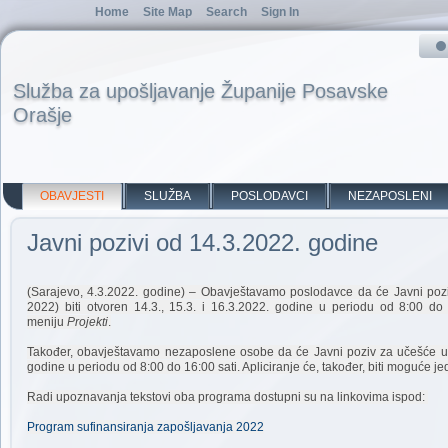
Home
Site Map
Search
Sign In
Služba za upošljavanje Županije Posavske
Orašje
OBAVJESTI
SLUŽBA
POSLODAVCI
NEZAPOSLENI
Javni pozivi od 14.3.2022. godine
(Sarajevo, 4.3.2022. godine) – Obavještavamo poslodavce da će Javni poz
2022) biti otvoren 14.3., 15.3. i 16.3.2022. godine u periodu od 8:00 d
meniju
Projekti
.
Također, obavještavamo nezaposlene osobe da će Javni poziv za učešće u Pr
godine u periodu od 8:00 do 16:00 sati. Apliciranje će, također, biti moguće 
Radi upoznavanja tekstovi oba programa dostupni su na linkovima ispod:
Program sufinansiranja zapošljavanja 2022