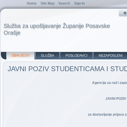
Home
Site Map
Search
Sign In
Služba za upošljavanje Županije Posavske
Orašje
OBAVJESTI
SLUŽBA
POSLODAVCI
NEZAPOSLENI
JAVNI POZIV STUDENTICAMA I STU
Agencija za rad i zap
JAVNI POZI
za dostavljanje prijava z