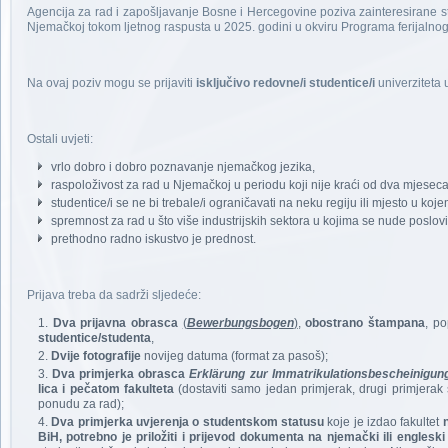
Agencija za rad i zapošljavanje Bosne i Hercegovine poziva zainteresirane st
Njemačkoj tokom ljetnog raspusta u 2025. godini u okviru Programa ferijalno
Na ovaj poziv mogu se prijaviti
isključivo redovne/i studentice/i
univerziteta 
Ostali uvjeti:
vrlo dobro i dobro poznavanje njemačkog jezika,
raspoloživost za rad u Njemačkoj u periodu koji nije kraći od dva mjeseca
studentice/i se ne bi trebale/i ograničavati na neku regiju ili mjesto u kojem
spremnost za rad u što više industrijskih sektora u kojima se nude poslovi
prethodno radno iskustvo je prednost.
Prijava treba da sadrži sljedeće:
Dva prijavna obrasca
(
Bewerbungsbogen
)
,
obostrano štampana
, p
studentice/studenta
,
Dvije fotografije
novijeg datuma (format za pasoš);
Dva primjerka obrasca
Erklärung zur Immatrikulationsbescheinigun
lica i pečatom fakulteta
(dostaviti samo jedan primjerak, drugi primjera
ponudu za rad);
Dva primjerka uvjerenja o studentskom statusu
koje je izdao fakultet
BiH, potrebno je priložiti
i prijevod dokumenta na njemački ili engleski