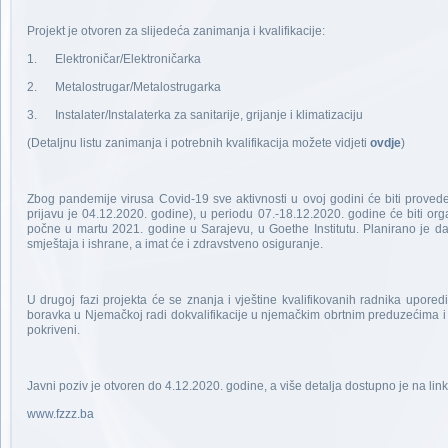
Projekt je otvoren za slijedeća zanimanja i kvalifikacije:
1. Elektroničar/Elektroničarka
2. Metalostrugar/Metalostrugarka
3. Instalater/Instalaterka za sanitarije, grijanje i klimatizaciju
(Detaljnu listu zanimanja i potrebnih kvalifikacija možete vidjeti
ovdje
)
Zbog pandemije virusa Covid-19 sve aktivnosti u ovoj godini će biti prove
prijavu je 04.12.2020. godine), u periodu 07.-18.12.2020. godine će biti o
počne u martu 2021. godine u Sarajevu, u Goethe Institutu. Planirano je da
smještaja i ishrane, a imat će i zdravstveno osiguranje.
U drugoj fazi projekta će se znanja i vještine kvalifikovanih radnika upo
boravka u Njemačkoj radi dokvalifikacije u njemačkim obrtnim preduzećima i 
pokriveni.
Javni poziv je otvoren do 4.12.2020. godine, a više detalja dostupno je na lin
www.fzzz.ba