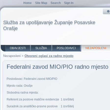
Home
Site Map
Search
Sign In
Služba za upošljavanje Županije Posavske
Orašje
OBAVJESTI
SLUŽBA
POSLODAVCI
NEZAPOSLENI
Nezaposleni
>
Otvoreni oglasi za radno mjesto
Federalni zavod MIO/PIO radno mjesto 
Poslodavac: Federalni zavod MIO/PIO
Mjesto rada: Orašje
Slobodna radna mjesta:
Referent za poslove matične evidencije 1 izvršitelj
Suradnik za analitičko-pravne poslove 1 izvršitelj