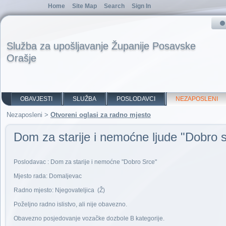
Home
Site Map
Search
Sign In
Služba za upošljavanje Županije Posavske
Orašje
OBAVJESTI
SLUŽBA
POSLODAVCI
NEZAPOSLENI
Nezaposleni
>
Otvoreni oglasi za radno mjesto
Dom za starije i nemoćne ljude "Dobro 
Poslodavac : Dom za starije i nemoćne "Dobro Srce"
Mjesto rada: Domaljevac
Radno mjesto: Njegovateljica (Ž)
Poželjno radno islistvo, ali nije obavezno.
Obavezno posjedovanje vozačke dozbole B kategorije.