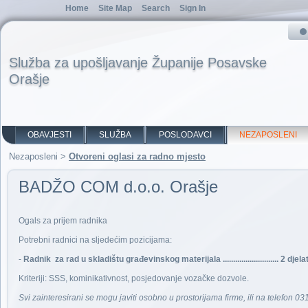
Home
Site Map
Search
Sign In
Služba za upošljavanje Županije Posavske
Orašje
OBAVJESTI
SLUŽBA
POSLODAVCI
NEZAPOSLENI
Nezaposleni
>
Otvoreni oglasi za radno mjesto
BADŽO COM d.o.o. Orašje
Ogals za prijem radnika
Potrebni radnici na sljedećim pozicijama:
-
Radnik za rad u skladištu građevinskog materijala ........................... 2 djel
Kriteriji: SSS, kominikativnost, posjedovanje vozačke dozvole.
Svi zainteresirani se mogu javiti osobno u prostorijama firme, ili na telefo