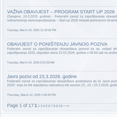
VAŽNA OBAVIJEST – PROGRAM START UP 2026
(Sarajevo, 24.3.2026. godine) - Federalni zavod za zapošljavanje obavj
sufinansiranja samozapošljavanja – Start up 2026 odvijati planiranom dinam
Tuesday, March 24, 2026 12:28:00 PM
OBAVIJEST O PONIŠTENJU JAVNOG POZIVA
Federalni zavod za zapošljavanje obavještava javnost da se, uslijed te
zapošljavanja 2026, objavljen dana 23.03.2026. godine u 08:00 sati na služ
Tuesday, March 24, 2026 8:01:00 AM
Javni pozivi od 23.3.2026. godine
Federalni zavod za zapošljavanje obavještava poslodavce da će Javni poz
2026“, koja će biti objavljena naknadno) biti otvoren 23., 24. i 25.3.2026. god
Thursday, March 12, 2026 1:46:00 PM
Page 1 of 17
1
2
3
4
5
6
7
8
9
10
>
>>