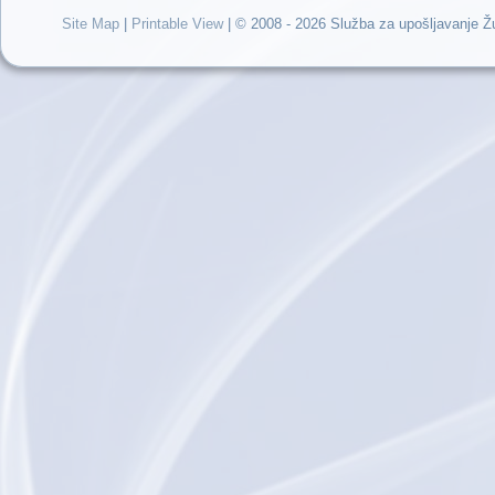
Site Map
|
Printable View
| © 2008 - 2026 Služba za upošljavanje 