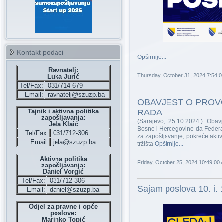
Kontakt podaci
Opširnije...
Ravnatelj:
Thursday, October 31, 2024 7:54:
Luka Jurić
Tel/Fax:
031/714-679
Email:
ravnatelj@szuzp.ba
OBAVJEST O PROV
Tajnik i aktivna politika
RADA
zapošljavanja:
(Sarajevo, 25.10.2024.) Obav
Jela Klaić
Bosne i Hercegovine da Federa
Tel/Fax:
031/712-306
za zapošljavanje, pokreće aktiv
Email:
jela@szuzp.ba
tržišta
Opširnije...
Aktivna politika
Friday, October 25, 2024 10:49:00
zapošljavanja:
Daniel Vorgić
Tel/Fax:
031/712-306
Sajam poslova 10. i. 
Email:
daniel@szuzp.ba
Odjel za pravne i opće
poslove:
Marinko Topić