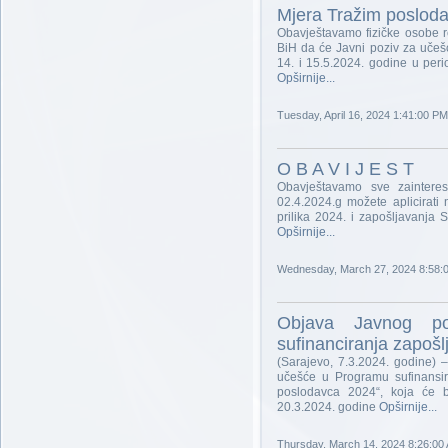
Mjera Tražim poslod
Obavještavamo fizičke osobe re
BiH da će Javni poziv za učeš
14. i 15.5.2024. godine u peri
Opširnije...
Tuesday, April 16, 2024 1:41:00 PM
O B A V I J E S T
Obavještavamo sve zaintere
02.4.2024.g možete aplicirati
prilika 2024. i zapošljavanja
Opširnije...
Wednesday, March 27, 2024 8:58:
Objava Javnog p
sufinanciranja zapoš
(Sarajevo, 7.3.2024. godine)
učešće u Programu sufinansir
poslodavca 2024“, koja će bi
20.3.2024. godine
Opširnije...
Thursday, March 14, 2024 8:26:00