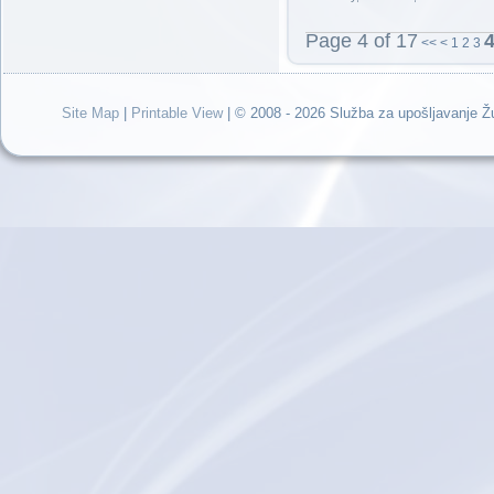
Page 4 of 17
<<
<
1
2
3
Site Map
|
Printable View
| © 2008 - 2026 Služba za upošljavanje 