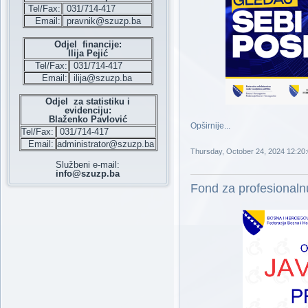
Tel/Fax:
031/714-417
Email:
pravnik@szuzp.ba
Odjel financije:
Ilija Pejić
Tel/Fax:
031/714-417
Email:
ilija@szuzp.ba
Odjel za statistiku i
evidenciju:
Blaženko Pavlović
Opširnije...
Tel/Fax:
031/714-417
Email:
administrator@szuzp.ba
Thursday, October 24, 2024 12:20
Službeni e-mail:
info@szuzp.ba
Fond za profesionalnu