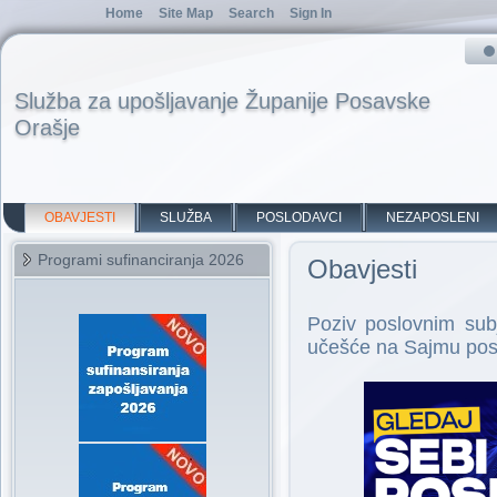
Home
Site Map
Search
Sign In
Služba za upošljavanje Županije Posavske
Orašje
OBAVJESTI
SLUŽBA
POSLODAVCI
NEZAPOSLENI
Programi sufinanciranja 2026
Obavjesti
Poziv poslovnim subj
učešće na Sajmu posl